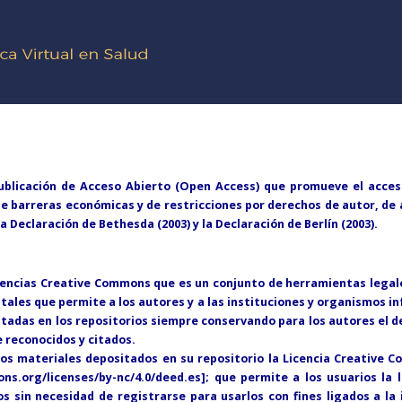
blicación de Acceso Abierto (Open Access) que promueve el acceso
e de barreras económicas y de restricciones por derechos de autor, de
a Declaración de Bethesda (2003) y la Declaración de Berlín (2003).
cencias Creative Commons que es un conjunto de herramientas lega
itales que permite a los autores y a las instituciones y organismos i
itadas en los repositorios siempre conservando para los autores el d
 reconocidos y citados.
os materiales depositados en su repositorio la Licencia Creative 
ns.org/licenses/by-nc/4.0/deed.es]; que permite a los usuarios la l
 sin necesidad de registrarse para usarlos con fines ligados a la i