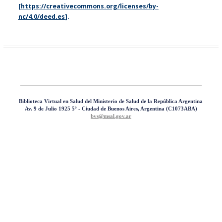
[
https://creativecommons.org/licenses/by-
nc/4.0/deed.es
].
Biblioteca Virtual en Salud del Ministerio de Salud de la República Argentina
Av. 9 de Julio 1925 5º - Ciudad de Buenos Aires, Argentina (C1073ABA)
bvs@msal.gov.ar